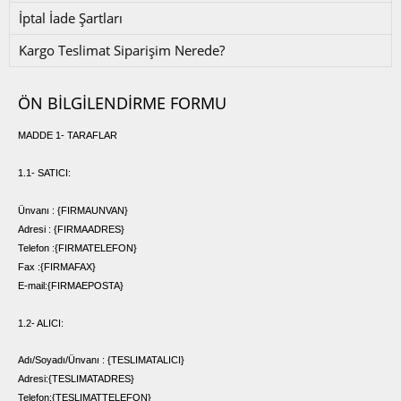
İptal İade Şartları
Kargo Teslimat Siparişim Nerede?
ÖN BİLGİLENDİRME FORMU
MADDE 1- TARAFLAR
1.1- SATICI:
Ünvanı : {FIRMAUNVAN}
Adresi :
{FIRMAADRES}
Telefon :{FIRMATELEFON}
Fax :
{FIRMAFAX}
E-mail:{FIRMAEPOSTA}
1.2- ALICI:
Adı/Soyadı/Ünvanı : {TESLIMATALICI}
Adresi:
{TESLIMATADRES}
Telefon:{TESLIMATTELEFON}