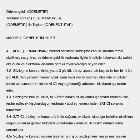
Ödeme şekli: {ODEMETIPI}
Teslimat adresi: {TESLIMATADRES}
{ODEMETIPI} ile Toplam {ODENENTUTAR}
MADDE 4- GENEL HÜKÜMLER
4.1- ALICI, {FIRMAUNVAN} internet sitesinde sözleşme konusu ürünün temel
nitelikleri, satış fiyatı ve ödeme şekli ile teslimata ilişkin ön bilgileri okuyup bilgi sahibi
olduğunu ve elektronik ortamda gerekli teyidi verdiğini beyan eder.
4.2- Sözleşme konusu ürün, yasal 3 günlük süreyi aşmamak koşulu ile her bir ürün
için ALICI'nın yerleşim yerinin uzaklığına bağlı olarak internet sitesinde ön bilgiler
içinde açıklanan süre içinde ALICI veya gösterdiği adresteki kişi/kuruluşa teslim
edilir.
4.3- Sözleşme konusu ürün, ALICI'dan başka bir kişi/kuruluşa teslim edilecek ise,
teslim edilecek kişi/kuruluşun teslimatı kabul etmemesininden SATICI sorumlu
tutulamaz.
4.4- SATICI, sözleşme konusu ürünün sağlam, eksiksiz, siparişte belirtilen niteliklere
uygun ve varsa garanti belgeleri ve kullanım klavuzları ile teslim edilmesinden
sorumludur.
4.5- Sözleşme konusu ürünün teslimatı için işbu sözleşmenin imzalı nüshasının