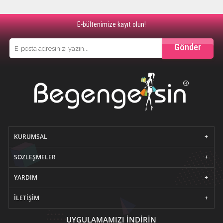
E-bültenimize kayıt olun!
Gönder
KURUMSAL
SÖZLEŞMELER
YARDIM
İLETIŞIM
UYGULAMAMIZI İNDİRİN