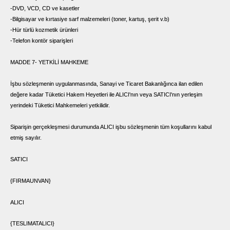
-DVD, VCD, CD ve kasetler
-Bilgisayar ve kırtasiye sarf malzemeleri (toner, kartuş, şerit v.b)
-Hür türlü kozmetik ürünleri
-Telefon kontör siparişleri
MADDE 7- YETKİLİ MAHKEME
İşbu sözleşmenin uygulanmasında, Sanayi ve Ticaret Bakanlığınca ilan edilen
değere kadar Tüketici Hakem Heyetleri ile ALICI'nın veya SATICI'nın yerleşim
yerindeki Tüketici Mahkemeleri yetkilidir.
Siparişin gerçekleşmesi durumunda ALICI işbu sözleşmenin tüm koşullarını kabul
etmiş sayılır.
SATICI
{FIRMAUNVAN}
ALICI
{TESLIMATALICI}