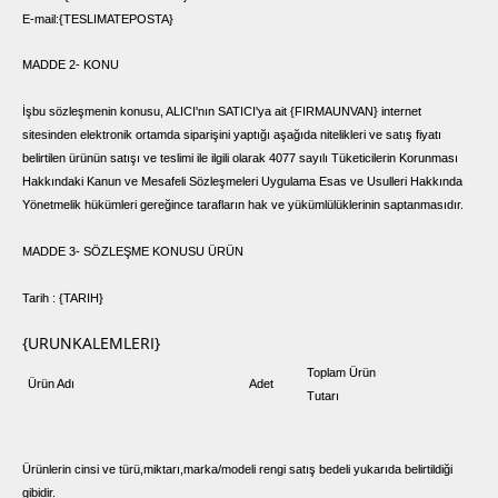
E-mail:{TESLIMATEPOSTA}
MADDE 2- KONU
İşbu sözleşmenin konusu, ALICI'nın SATICI'ya ait {FIRMAUNVAN} internet
sitesinden elektronik ortamda siparişini yaptığı aşağıda nitelikleri ve satış fiyatı
belirtilen ürünün satışı ve teslimi ile ilgili olarak 4077 sayılı Tüketicilerin Korunması
Hakkındaki Kanun ve Mesafeli Sözleşmeleri Uygulama Esas ve Usulleri Hakkında
Yönetmelik hükümleri gereğince tarafların hak ve yükümlülüklerinin saptanmasıdır.
MADDE 3- SÖZLEŞME KONUSU ÜRÜN
Tarih : {TARIH}
{URUNKALEMLERI}
Toplam Ürün
Ürün Adı
Adet
Tutarı
Ürünlerin cinsi ve türü,miktarı,marka/modeli rengi satış bedeli yukarıda belirtildiği
gibidir.