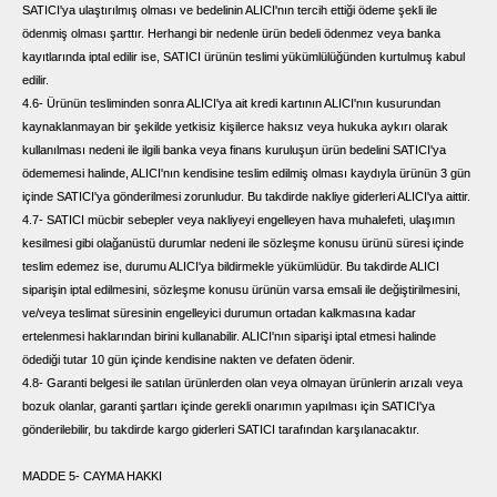
SATICI'ya ulaştırılmış olması ve bedelinin ALICI'nın tercih ettiği ödeme şekli ile
ödenmiş olması şarttır. Herhangi bir nedenle ürün bedeli ödenmez veya banka
kayıtlarında iptal edilir ise, SATICI ürünün teslimi yükümlülüğünden kurtulmuş kabul
edilir.
4.6- Ürünün tesliminden sonra ALICI'ya ait kredi kartının ALICI'nın kusurundan
kaynaklanmayan bir şekilde yetkisiz kişilerce haksız veya hukuka aykırı olarak
kullanılması nedeni ile ilgili banka veya finans kuruluşun ürün bedelini SATICI'ya
ödememesi halinde, ALICI'nın kendisine teslim edilmiş olması kaydıyla ürünün 3 gün
içinde SATICI'ya gönderilmesi zorunludur. Bu takdirde nakliye giderleri ALICI'ya aittir.
4.7- SATICI mücbir sebepler veya nakliyeyi engelleyen hava muhalefeti, ulaşımın
kesilmesi gibi olağanüstü durumlar nedeni ile sözleşme konusu ürünü süresi içinde
teslim edemez ise, durumu ALICI'ya bildirmekle yükümlüdür. Bu takdirde ALICI
siparişin iptal edilmesini, sözleşme konusu ürünün varsa emsali ile değiştirilmesini,
ve/veya teslimat süresinin engelleyici durumun ortadan kalkmasına kadar
ertelenmesi haklarından birini kullanabilir. ALICI'nın siparişi iptal etmesi halinde
ödediği tutar 10 gün içinde kendisine nakten ve defaten ödenir.
4.8- Garanti belgesi ile satılan ürünlerden olan veya olmayan ürünlerin arızalı veya
bozuk olanlar, garanti şartları içinde gerekli onarımın yapılması için SATICI'ya
gönderilebilir, bu takdirde kargo giderleri SATICI tarafından karşılanacaktır.
MADDE 5- CAYMA HAKKI