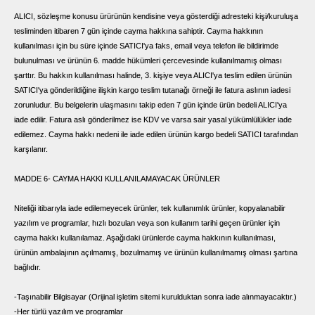
ALICI, sözleşme konusu ürürünün kendisine veya gösterdiği adresteki kişi/kuruluşa
tesliminden itibaren 7 gün içinde cayma hakkına sahiptir. Cayma hakkının
kullanılması için bu süre içinde SATICI'ya faks, email veya telefon ile bildirimde
bulunulması ve ürünün 6. madde hükümleri çercevesinde kullanılmamış olması
şarttır. Bu hakkın kullanılması halinde, 3. kişiye veya ALICI'ya teslim edilen ürünün
SATICI'ya gönderildiğine ilişkin kargo teslim tutanağı örneği ile fatura aslının iadesi
zorunludur. Bu belgelerin ulaşmasını takip eden 7 gün içinde ürün bedeli ALICI'ya
iade edilir. Fatura aslı gönderilmez ise KDV ve varsa sair yasal yükümlülükler iade
edilemez. Cayma hakkı nedeni ile iade edilen ürünün kargo bedeli SATICI tarafından
karşılanır.
MADDE 6- CAYMA HAKKI KULLANILAMAYACAK ÜRÜNLER
Niteliği itibarıyla iade edilemeyecek ürünler, tek kullanımlık ürünler, kopyalanabilir
yazılım ve programlar, hızlı bozulan veya son kullanım tarihi geçen ürünler için
cayma hakkı kullanılamaz. Aşağıdaki ürünlerde cayma hakkının kullanılması,
ürünün ambalajının açılmamış, bozulmamış ve ürünün kullanılmamış olması şartına
bağlıdır.
-Taşınabilir Bilgisayar (Orijinal işletim sitemi kurulduktan sonra iade alınmayacaktır.)
-Her türlü yazılım ve programlar