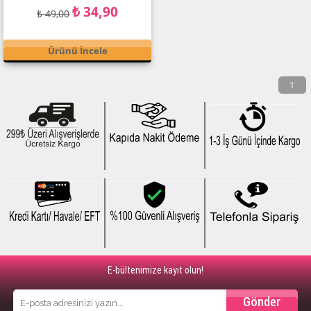
₺ 34,90
₺ 49,00
Ürünü İncele
1
E-bültenimize kayıt olun!
Gönder