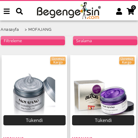
0
Anasayfa
>
MOFAJANG
Filtreleme
Sıralama
Ücretsiz
Ücretsiz
Kargo
Kargo
Tükendi
Tükendi