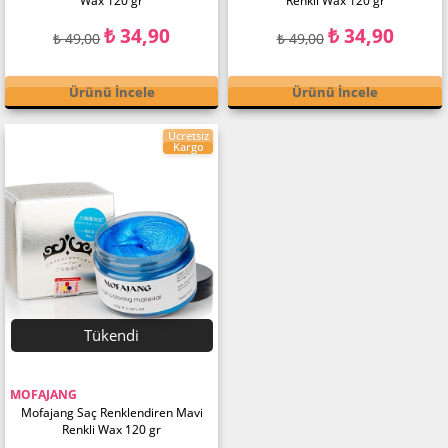
Wax 120 gr
Renkli Wax 120 gr
₺ 34,90
₺ 34,90
₺ 49,00
₺ 49,00
Ürünü İncele
Ürünü İncele
Ücretsiz
Kargo
Tükendi
MOFAJANG
Mofajang Saç Renklendiren Mavi
Renkli Wax 120 gr