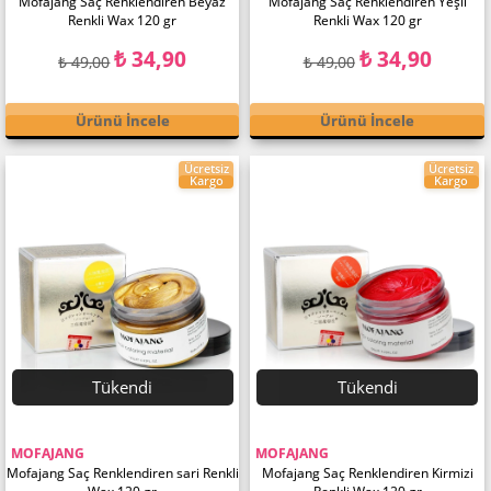
Mofajang Saç Renklendiren Beyaz
Mofajang Saç Renklendiren Yeşil
Renkli Wax 120 gr
Renkli Wax 120 gr
₺ 34,90
₺ 34,90
₺ 49,00
₺ 49,00
Ürünü İncele
Ürünü İncele
Ücretsiz
Ücretsiz
Kargo
Kargo
Tükendi
Tükendi
MOFAJANG
MOFAJANG
Mofajang Saç Renklendiren sari Renkli
Mofajang Saç Renklendiren Kirmizi