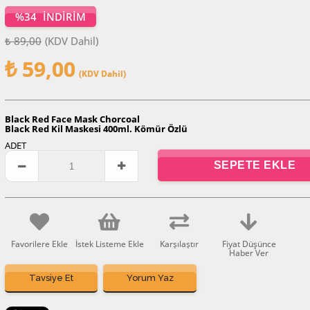
%
34
İNDIRIM
₺ 89,00
(KDV Dahil)
₺ 59,00
(KDV Dahil)
Black Red Face Mask Chorcoal
Black Red Kil Maskesi 400ml. Kömür Özlü
ADET
Favorilere Ekle
İstek Listeme Ekle
Karşılaştır
Fiyat Düşünce
Haber Ver
Tavsiye Et
Yorum Yaz