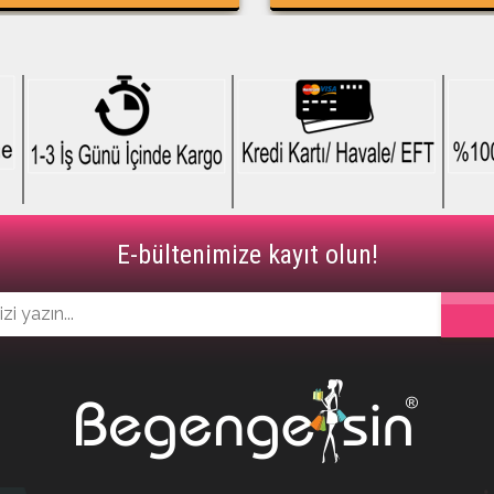
%34İndirim
%34İndirim
E-bültenimize kayıt olun!