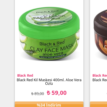
Black Red
Black Red
Black Red Kil Maskesi 400ml. Argan Yağlı
Black Red 
₺ 59,00
₺ 89,00
₺ 
%34
İndirim
Ürünü İncele