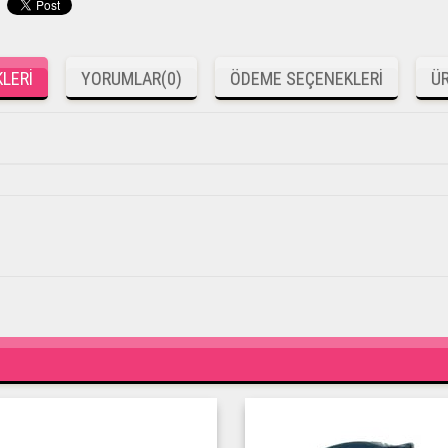
LERI
YORUMLAR
(0)
ÖDEME SEÇENEKLERI
ÜR