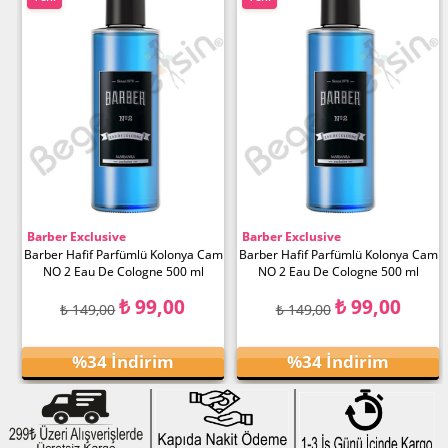
Ürün
Ürün
Barber Exclusive
Barber Exclusive
Barber Hafif Parfümlü Kolonya Cam
Barber Hafif Parfümlü Kolonya Cam
NO 2 Eau De Cologne 500 ml
NO 2 Eau De Cologne 500 ml
₺ 99,00
₺ 99,00
₺ 149,00
₺ 149,00
%34
İndirim
%34
İndirim
Ürünü İncele
Ürünü İncele
%34İndirim
%34İndirim