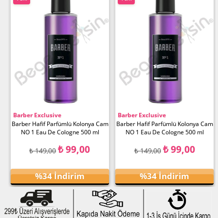
Ürün
Ürün
Barber Exclusive
Barber Exclusive
am
Barber Hafif Parfümlü Kolonya Cam
Barber Hafif Parfümlü Kolonya Cam
NO 1 Eau De Cologne 500 ml
NO 1 Eau De Cologne 500 ml
₺ 99,00
₺ 99,00
₺ 149,00
₺ 149,00
%34
İndirim
%34
İndirim
Ürünü İncele
Ürünü İncele
%34İndirim
%34İndirim