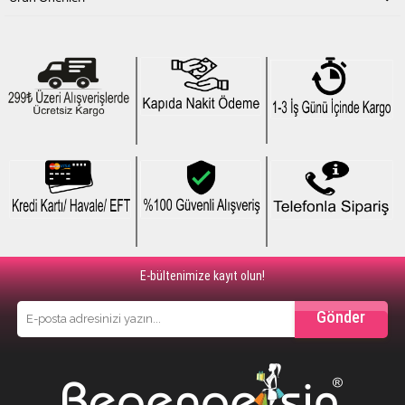
E-bültenimize kayıt olun!
Gönder