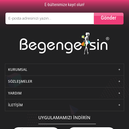
E-bültenimize kayıt olun!
Gönder
KURUMSAL
SÖZLEŞMELER
YARDIM
İLETIŞIM
UYGULAMAMIZI İNDİRİN